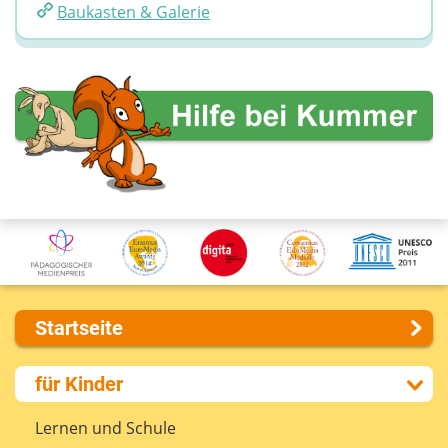
Baukasten & Galerie
Startseite
Über uns
für Kinder
Presse
Kontakt
Lernen und Schule