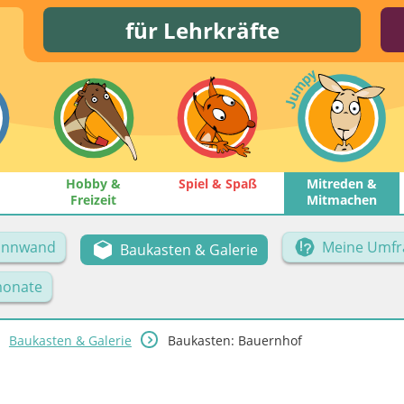
für Lehrkräfte
Hobby &
Spiel & Spaß
Mitreden &
Freizeit
Mitmachen
Pinnwand
Meine Umfr
Baukasten & Galerie
onate
Baukasten & Galerie
Baukasten: Bauernhof