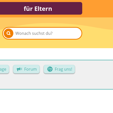
für Eltern
age
Forum
Frag uns!