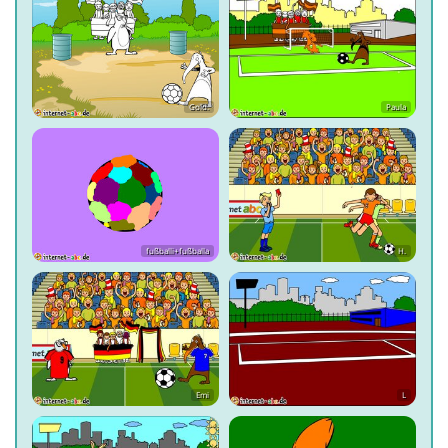
Gold.
Paula
fußballi+fußballa
H.
Emi
L