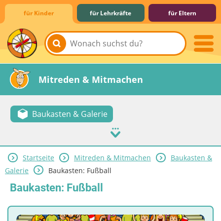
für Kinder
für Lehrkräfte
für Eltern
Lernen & Schule
Hobby & Freizeit
Spiel & Spaß
Mitreden & Mitmachen
Baukasten & Galerie
Startseite
Mitreden & Mitmachen
Baukasten &
Galerie
Baukasten: Fußball
Baukasten: Fußball