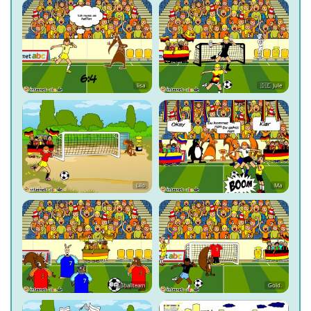
lisa
🇩🇪 Jule
Lilo
Ma
Fußballteam
Gold.