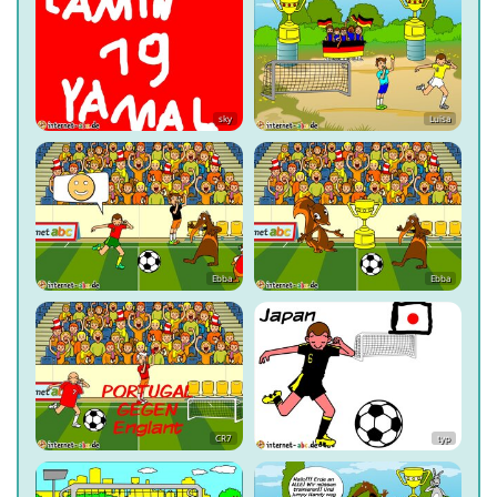
sky
Luisa
Ebba
Ebba
CR7
typ