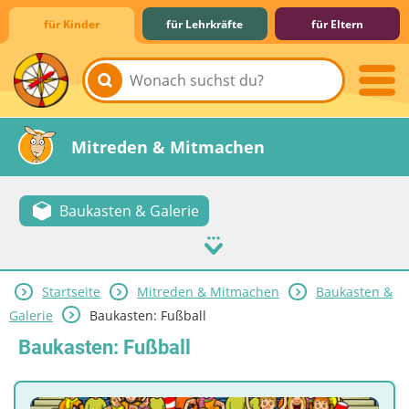
für Kinder
für Lehrkräfte
für Eltern
Lernen & Schule
Hobby & Freizeit
Spiel & Spaß
Mitreden & Mitmachen
Baukasten & Galerie
Startseite
Mitreden & Mitmachen
Baukasten &
Galerie
Baukasten: Fußball
Baukasten: Fußball