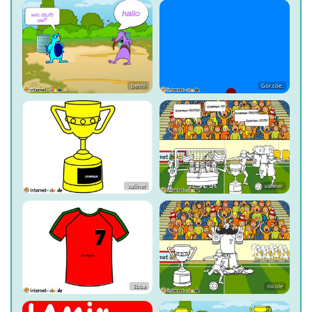
benni
Gor.cöe.
valliner
valliner
Ebba
nicole