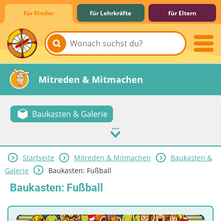
für Kinder
für Lehrkräfte
für Eltern
Lernen & Schule
Hobby & Freizeit
Spiel & Spaß
Mitreden & Mitmachen
Baukasten & Galerie
Startseite
Mitreden & Mitmachen
Baukasten &
Galerie
Baukasten: Fußball
Baukasten: Fußball