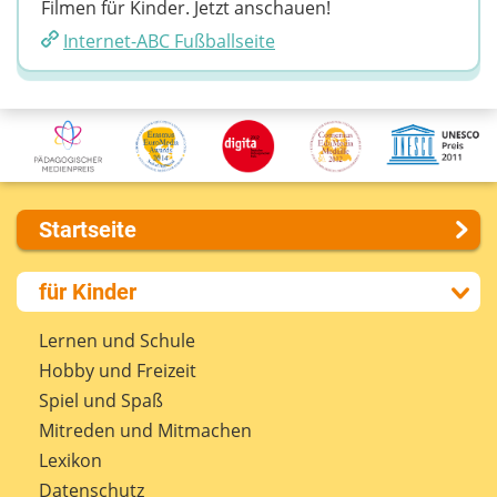
Filmen für Kinder. Jetzt anschauen!
Internet-ABC Fußballseite
Startseite
Über uns
für Kinder
Presse
Kontakt
Lernen und Schule
Impressum
Hobby und Freizeit
Internet-ABC Sitemap
Spiel und Spaß
Barrierefreiheit
Mitreden und Mitmachen
Länderprojekte
Lexikon
Datenschutz