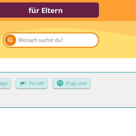
für Eltern
age
Forum
Frag uns!