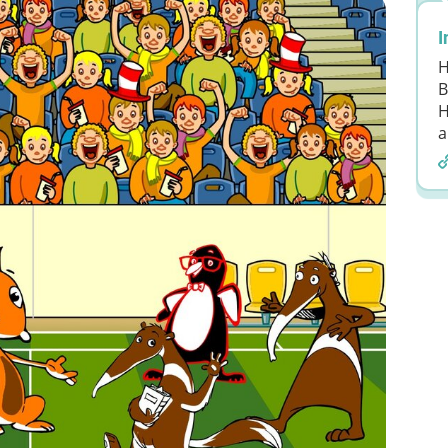
I
H
B
H
a