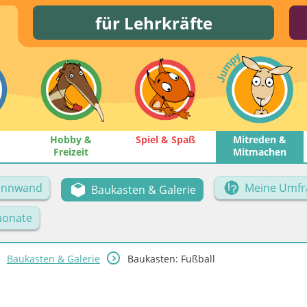
für Lehrkräfte
Hobby &
Spiel & Spaß
Mitreden &
Freizeit
Mitmachen
Pinnwand
Meine Umfr
Baukasten & Galerie
onate
Baukasten & Galerie
Baukasten: Fußball