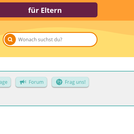
für Eltern
age
Forum
Frag uns!