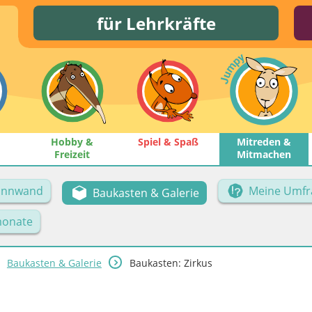
für Lehrkräfte
Hobby &
Spiel & Spaß
Mitreden &
Freizeit
Mitmachen
Pinnwand
Meine Umfr
Baukasten & Galerie
onate
Baukasten & Galerie
Baukasten: Zirkus