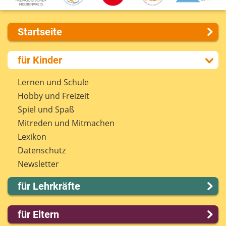
Startseite
Über uns
für Kinder
Presse
Kontakt
Lernen und Schule
Impressum
Hobby und Freizeit
Internet-ABC Sitemap
Spiel und Spaß
Barrierefreiheit
Mitreden und Mitmachen
Länderprojekte
Lexikon
Datenschutz
Newsletter
für Lehrkräfte
Lernmodule
für Eltern
Unterrichts­materialien