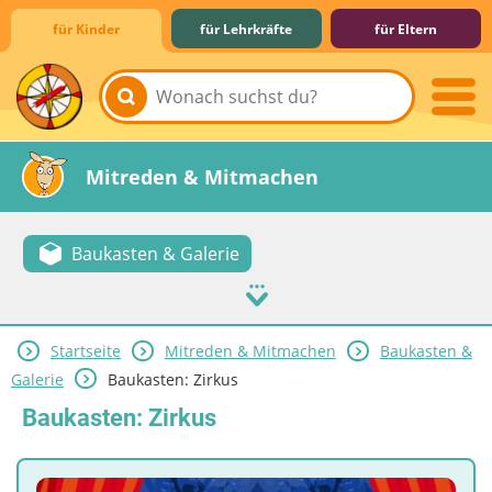
für Kinder
für Lehrkräfte
für Eltern
Lernen & Schule
Hobby & Freizeit
Spiel & Spaß
Mitreden & Mitmachen
Baukasten & Galerie
Startseite
Mitreden & Mitmachen
Baukasten &
Galerie
Baukasten: Zirkus
Baukasten: Zirkus