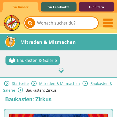
für Kinder
für Lehrkräfte
für Eltern
Lernen & Schule
Hobby & Freizeit
Spiel & Spaß
Mitreden & Mitmachen
Baukasten & Galerie
Startseite
Mitreden & Mitmachen
Baukasten &
Galerie
Baukasten: Zirkus
Baukasten: Zirkus