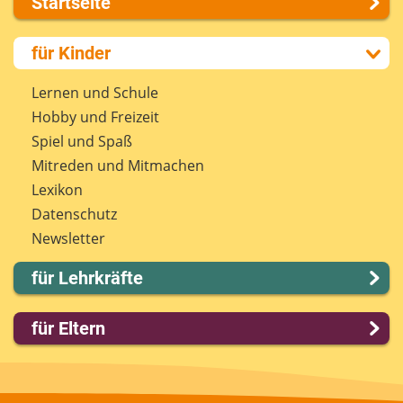
Startseite
Über uns
für Kinder
Presse
Kontakt
Lernen und Schule
Impressum
Hobby und Freizeit
Internet-ABC Sitemap
Spiel und Spaß
Barrierefreiheit
Mitreden und Mitmachen
Länderprojekte
Lexikon
Datenschutz
Newsletter
für Lehrkräfte
Lernmodule
für Eltern
Unterrichts­materialien
Internet-ABC-Schule
Familie & Medien
Praxishilfen
Spieletipps & Lernsoftware