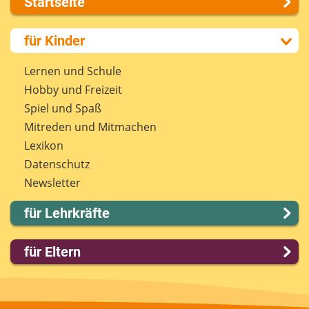
Startseite
Über uns
für Kinder
Presse
Kontakt
Lernen und Schule
Impressum
Hobby und Freizeit
Internet-ABC Sitemap
Spiel und Spaß
Barrierefreiheit
Mitreden und Mitmachen
Länderprojekte
Lexikon
Datenschutz
Newsletter
für Lehrkräfte
Lernmodule
für Eltern
Unterrichts­materialien
Internet-ABC-Schule
Familie & Medien
Praxishilfen
Spieletipps & Lernsoftware