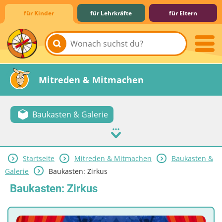
für Kinder
für Lehrkräfte
für Eltern
Lernen & Schule
Hobby & Freizeit
Spiel & Spaß
Mitreden & Mitmachen
Baukasten & Galerie
Startseite
Mitreden & Mitmachen
Baukasten &
Galerie
Baukasten: Zirkus
Baukasten: Zirkus