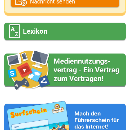
Nachricht senden
Deine E-Mail-Adresse (wenn du eine Antwort
möchtest)
Lexikon
Deine Nachricht