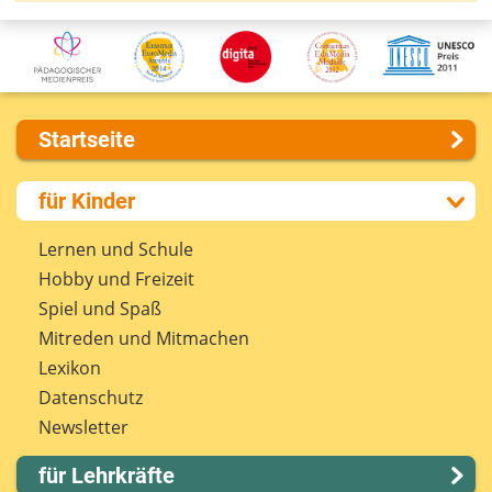
Startseite
Über uns
für Kinder
Presse
Kontakt
Lernen und Schule
Impressum
Hobby und Freizeit
Internet-ABC Sitemap
Spiel und Spaß
Barrierefreiheit
Mitreden und Mitmachen
Länderprojekte
Lexikon
Datenschutz
Newsletter
für Lehrkräfte