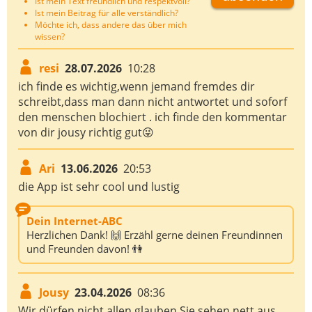
Ist mein Text freundlich und respektvoll?
Ist mein Beitrag für alle verständlich?
Möchte ich, dass andere das über mich
wissen?
resi
28.07.2026
10:28
ich finde es wichtig,wenn jemand fremdes dir
schreibt,dass man dann nicht antwortet und soforf
den menschen blochiert . ich finde den kommentar
von dir jousy richtig gut😜
Ari
13.06.2026
20:53
die App ist sehr cool und lustig
Dein Internet-ABC
Herzlichen Dank! 🙌 Erzähl gerne deinen Freundinnen
und Freunden davon! 👫
Jousy
23.04.2026
08:36
Wir dürfen nicht allen glauben.Sie sehen nett aus