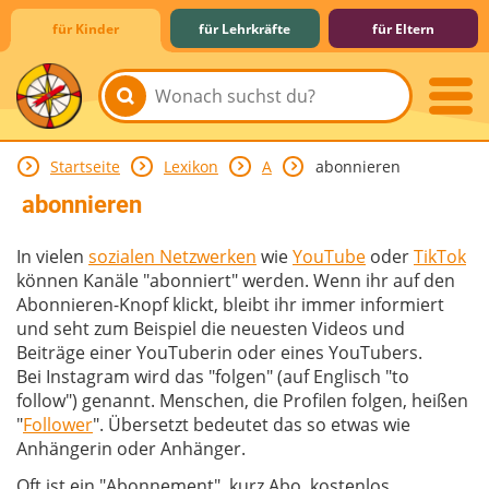
für Kinder
für Lehrkräfte
für Eltern
Startseite
Lexikon
A
abonnieren
Lernen & Schule
Hobby & Freizeit
Spiel & Spaß
Mitreden & Mitmachen
abonnieren
In vielen
sozialen Netzwerken
wie
YouTube
oder
TikTok
können Kanäle "abonniert" werden. Wenn ihr auf den
Abonnieren-Knopf klickt, bleibt ihr immer informiert
und seht zum Beispiel die neuesten Videos und
Beiträge einer YouTuberin oder eines YouTubers.
Bei Instagram wird das "folgen" (auf Englisch "to
follow") genannt. Menschen, die Profilen folgen, heißen
"
Follower
". Übersetzt bedeutet das so etwas wie
Anhängerin oder Anhänger.
Oft ist ein "Abonnement", kurz Abo, kostenlos.