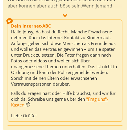
aber können aber auch böse sein.Wenn jemand
fragt willst du kätzchen sehen oder auch was
anderes dann sage ich frage meine Mutter und lauf
dann nach hause und nie folgen.Bechalte das im
Dein Internet-ABC
deinen kopf und dann kann dir nichts schlimmes
Hallo Jousy, da hast du Recht. Manche Erwachsene
pasieren.👍
nehmen über das Internet Kontakt zu Kindern auf.
Anfangs geben sich diese Menschen als Freunde aus
und wollen das Vertrauen gewinnen – um sie später
unter Druck zu setzen. Die Täter fragen dann nach
Fotos oder Videos und wollen sich über
unangemessene Themen unterhalten. Das ist nicht in
Ordnung und kann der Polizei gemeldet werden.
Sprich mit deinen Eltern oder erwachsenen
Vertrauenspersonen darüber.
Falls du Fragen hast oder Hilfe brauchst, sind wir für
dich da. Schreibe uns gerne über den
"Frag uns"-
Kasten!
📫
Liebe Grüße!