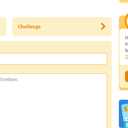
Challenge
H
I
M
D
D
D
A
D