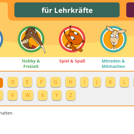
für Lehrkräfte
Hobby &
Spiel & Spaß
Mitreden &
Freizeit
Mitmachen
D
E
F
G
H
I
J
K
L
V
W
X
Y
Z
chatten