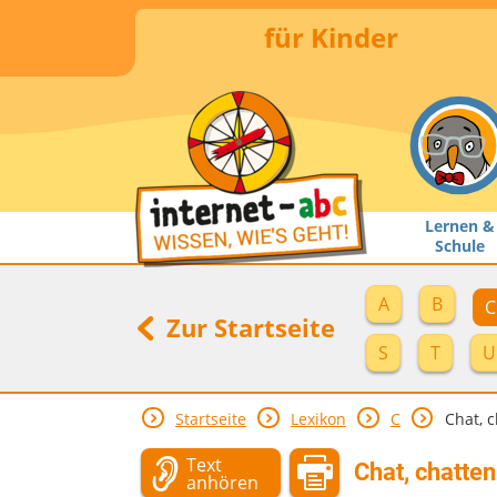
für Kinder
Lernen &
Schule
A
B
C
Zur Startseite
S
T
U
Startseite
Lexikon
C
Chat, 
Text
Chat, chatten
anhören