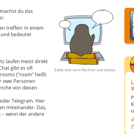
, machst du das
er.
en treffen: in einem
h und bedeutet
ts laufen meist direkt
hat gibt es oft
Eddie sitzt vorm Rechner und chattet
rooms ("room" heißt
ur zwei Personen
L
anche von diesen
W
P
oder Telegram. Hier
K
en miteinander. Das,
u
at – wenn der andere
W