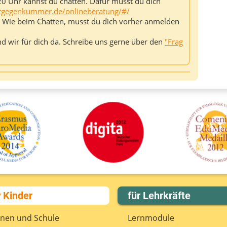
20 Uhr kannst du chatten. Dafür musst du dich
gegenkummer.de/onlineberatung/#/
. Wie beim Chatten, musst du dich vorher anmelden
ind wir für dich da. Schreibe uns gerne über den
"Frag
r Kinder
für Lehrkräfte
rnen und Schule
Lernmodule