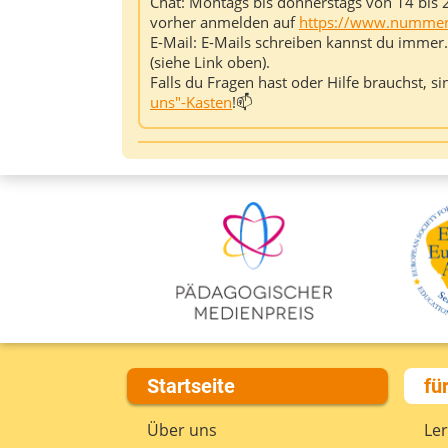
Chat: Montags bis donnerstags von 14 bis 
vorher anmelden auf
https://www.nummer
E-Mail: E-Mails schreiben kannst du immer
(siehe Link oben).
Falls du Fragen hast oder Hilfe brauchst, s
uns"-Kasten
!📫
Startseite
fü
Über uns
Le