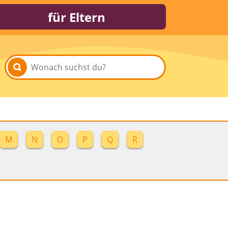
für Eltern
M
N
O
P
Q
R