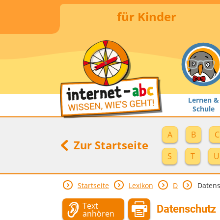
für Kinder
Lernen &
Schule
A
B
C
Zur Startseite
S
T
U
Startseite
Lexikon
D
Datens
Text
Datenschutz
anhören