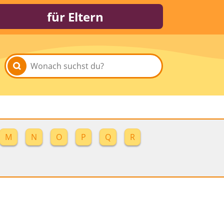
für Eltern
M
N
O
P
Q
R