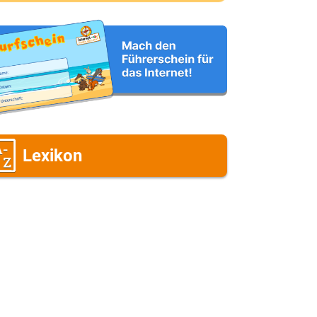
eine E-Mail-Adresse (wenn du eine
ntwort möchtest)
eine Nachricht
Lexikon