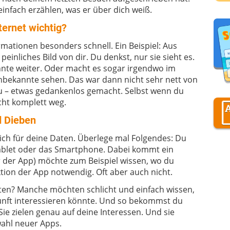
einfach erzählen, was er über dich weiß.
D
A
ternet wichtig?
ormationen besonders schnell. Ein Beispiel: Aus
einliches Bild von dir. Du denkst, nur sie sieht es.
D
kannte weiter. Oder macht es sogar irgendwo im
Unbekannte sehen. Das war dann nicht sehr nett von
e du – etwas gedankenlos gemacht. Selbst wenn du
icht komplett weg.
d Dieben
ch für deine Daten. Überlege mal Folgendes: Du
Tablet oder das Smartphone. Dabei kommt ein
r der App) möchte zum Beispiel wissen, wo du
ktion der App notwendig. Oft aber auch nicht.
aten? Manche möchten schlicht und einfach wissen,
kunft interessieren könnte. Und so bekommst du
ie zielen genau auf deine Interessen. Und sie
wahl neuer Apps.