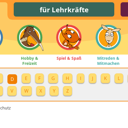
für Lehrkräfte
Hobby &
Spiel & Spaß
Mitreden &
Freizeit
Mitmachen
E
F
G
H
I
J
K
L
D
V
W
X
Y
Z
chutz