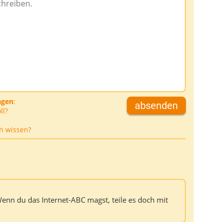
agen
:
absenden
ll?
h wissen?
Wenn du das Internet-ABC magst, teile es doch mit