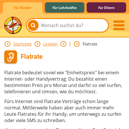
für Kinder
für Lehrkräfte
für Eltern
Startseite
Lexikon
F
Flatrate
Lernen & Schule
Hobby & Freizeit
Spiel & Spaß
Mitreden & Mitmachen
Flatrate
Flatrate bedeutet soviel wie "Einheitspreis" bei einem
Internet- oder Handyvertrag: Du bezahlst einen
bestimmten Preis pro Monat und darfst so viel surfen,
telefonieren und simsen, wie du möchtest.
Fürs Internet sind Flatrate-Verträge schon lange
normal. Mittlerweile haben aber auch immer mehr
Leute Flatrates für ihr Handy, um unterwegs zu surfen
oder viele SMS zu schreiben.