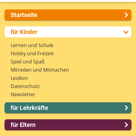
Startseite
Über uns
für Kinder
Presse
Kontakt
Lernen und Schule
Impressum
Hobby und Freizeit
Internet-ABC Sitemap
Spiel und Spaß
Barrierefreiheit
Mitreden und Mitmachen
Länderprojekte
Lexikon
Datenschutz
Newsletter
für Lehrkräfte
Lernmodule
für Eltern
Unterrichts­materialien