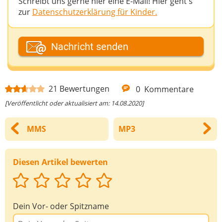
Schreibt uns gerne hier eine E-Mail! Hier geht's
zur
Datenschutzerklärung für Kinder.
Dein Fantasiename
Nachricht senden
Deine E-Mail-Adresse (wenn du eine Antwort
21
Bewertungen
0
Kommentare
möchtest)
[Veröffentlicht oder aktualisiert am: 14.08.2020]
MMS
MP3
Deine Nachricht
Diesen Artikel bewerten
Dein Vor- oder Spitzname