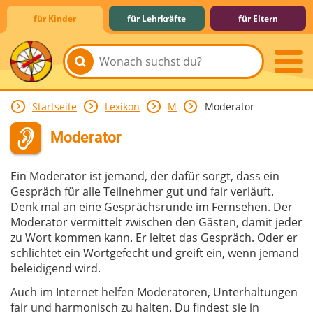
für Kinder
für Lehrkräfte
für Eltern
Startseite
Lexikon
M
Moderator
Lernen & Schule
Hobby & Freizeit
Spiel & Spaß
Mitreden & Mitmachen
Moderator
Ein Moderator ist jemand, der dafür sorgt, dass ein
Gespräch für alle Teilnehmer gut und fair verläuft.
Denk mal an eine Gesprächsrunde im Fernsehen. Der
Moderator vermittelt zwischen den Gästen, damit jeder
zu Wort kommen kann. Er leitet das Gespräch. Oder er
schlichtet ein Wortgefecht und greift ein, wenn jemand
beleidigend wird.
Auch im Internet helfen Moderatoren, Unterhaltungen
fair und harmonisch zu halten. Du findest sie in