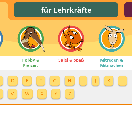
für Lehrkräfte
Hobby &
Spiel & Spaß
Mitreden &
Freizeit
Mitmachen
D
E
F
G
H
I
J
K
L
V
W
X
Y
Z