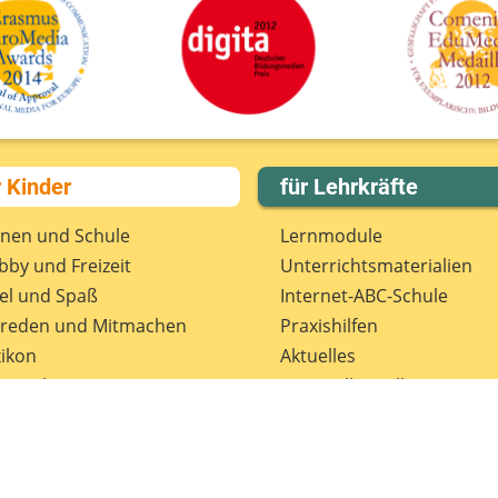
r Kinder
für Lehrkräfte
rnen und Schule
Lernmodule
by und Freizeit
Unterrichts­materialien
el und Spaß
Internet-ABC-Schule
treden und Mitmachen
Praxishilfen
ikon
Aktuelles
tenschutz
Materialbestellung
wsletter
Lexikon
Datenschutz
Newsletter