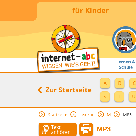
für Kinder
Lernen &
Schule
A
B
C
Zur Startseite
S
T
U
Startseite
Lexikon
M
MP3
Text
MP3
anhören