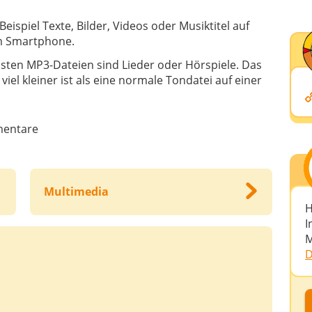
ispiel Texte, Bilder, Videos oder Musiktitel auf
em Smartphone.
isten MP3-Dateien sind Lieder oder Hörspiele. Das
viel kleiner ist als eine normale Tondatei auf einer
entare
Multimedia
H
I
M
D
D