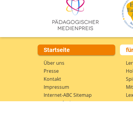
Startseite
fü
Über uns
Le
Presse
Hob
Kontakt
Spi
Impressum
Mi
Internet-ABC Sitemap
Lex
Barrierefreiheit
Da
Länderprojekte
Ne