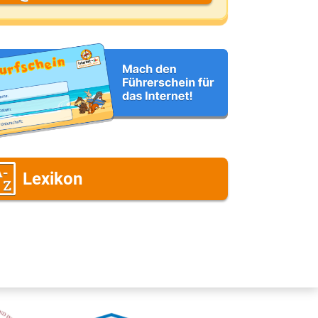
eine E-Mail-Adresse (wenn du eine
ntwort möchtest)
eine Nachricht
Lexikon