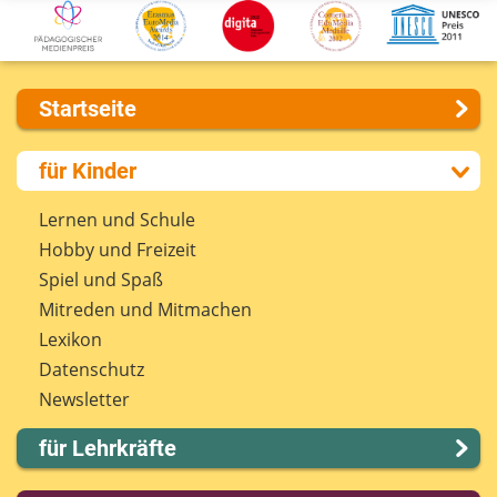
Startseite
Über uns
für Kinder
Presse
Kontakt
Lernen und Schule
Impressum
Hobby und Freizeit
Internet-ABC Sitemap
Spiel und Spaß
Barrierefreiheit
Mitreden und Mitmachen
Länderprojekte
Lexikon
Datenschutz
Newsletter
für Lehrkräfte