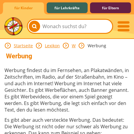
für Kinder
für Lehrkräfte
für Eltern
Startseite
Lexikon
W
Werbung
Lernen & Schule
Hobby & Freizeit
Spiel & Spaß
Mitreden & Mitmachen
Werbung
Werbung findest du im Fernsehen, an Plakatwänden, in
Zeitschriften, im Radio, auf der Straßenbahn, im Kino –
und auch im Internet! Werbung im Internet hat viele
Gesichter. Es gibt Werbeflächen, auch Banner genannt.
Es gibt Werbevideos, die vor einem Spiel gezeigt
werden. Es gibt Werbung, die legt sich einfach vor den
Text, den du lesen möchtest.
Es gibt aber auch versteckte Werbung. Das bedeutet:
Die Werbung ist nicht oder nur schwer als Werbung zu
erkennen. Das kann zum Beispiel so gehen: