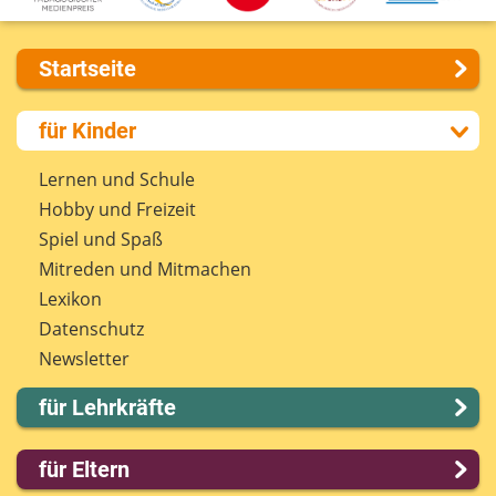
Startseite
Über uns
für Kinder
Presse
Kontakt
Lernen und Schule
Impressum
Hobby und Freizeit
Internet-ABC Sitemap
Spiel und Spaß
Barrierefreiheit
Mitreden und Mitmachen
Länderprojekte
Lexikon
Datenschutz
Newsletter
für Lehrkräfte
Lernmodule
für Eltern
Unterrichts­materialien