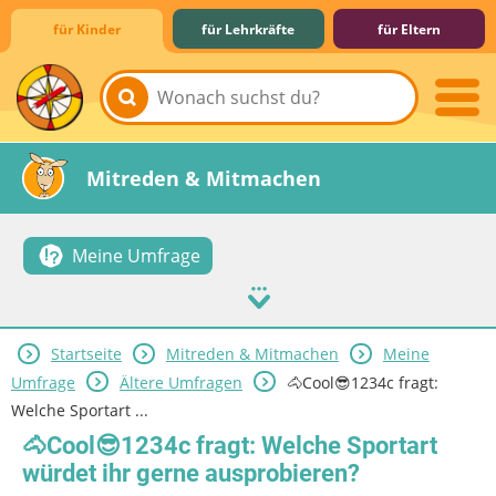
für Kinder
für Lehrkräfte
für Eltern
Lernen & Schule
Hobby & Freizeit
Spiel & Spaß
Mitreden & Mitmachen
Meine Umfrage
Startseite
Mitreden & Mitmachen
Meine
Umfrage
Ältere Umfragen
🐴Cool😎1234c fragt:
Welche Sportart ...
🐴Cool😎1234c fragt: Welche Sportart
würdet ihr gerne ausprobieren?