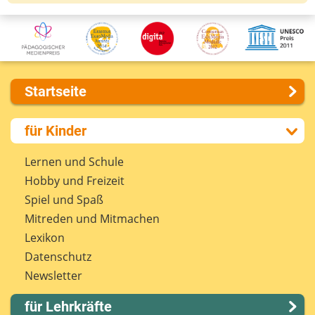
Startseite
Über uns
für Kinder
Presse
Kontakt
Lernen und Schule
Impressum
Hobby und Freizeit
Internet-ABC Sitemap
Spiel und Spaß
Barrierefreiheit
Mitreden und Mitmachen
Länderprojekte
Lexikon
Datenschutz
Newsletter
für Lehrkräfte