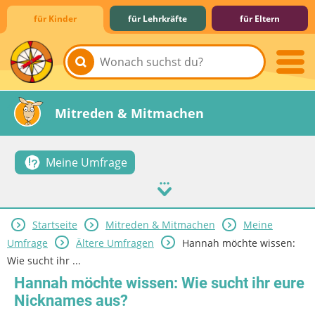
für Kinder
für Lehrkräfte
für Eltern
Lernen & Schule
Hobby & Freizeit
Spiel & Spaß
Mitreden & Mitmachen
Meine Umfrage
Startseite
Mitreden & Mitmachen
Meine
Umfrage
Ältere Umfragen
Hannah möchte wissen:
Wie sucht ihr ...
Hannah möchte wissen: Wie sucht ihr eure
Nicknames aus?