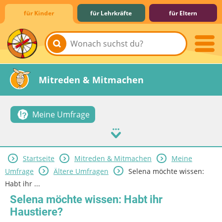
für Kinder
für Lehrkräfte
für Eltern
Lernen & Schule
Hobby & Freizeit
Spiel & Spaß
Mitreden & Mitmachen
Meine Umfrage
Startseite
Mitreden & Mitmachen
Meine
Umfrage
Ältere Umfragen
Selena möchte wissen:
Habt ihr ...
Selena möchte wissen: Habt ihr
Haustiere?