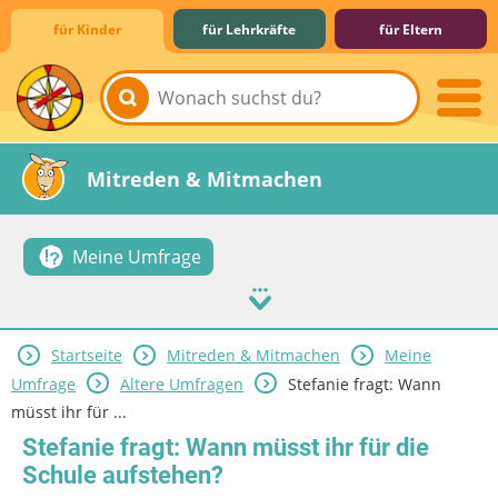
für Kinder
für Lehrkräfte
für Eltern
Lernen & Schule
Hobby & Freizeit
Spiel & Spaß
Mitreden & Mitmachen
Meine Umfrage
Startseite
Mitreden & Mitmachen
Meine
Umfrage
Ältere Umfragen
Stefanie fragt: Wann
müsst ihr für ...
Stefanie fragt: Wann müsst ihr für die
Schule aufstehen?