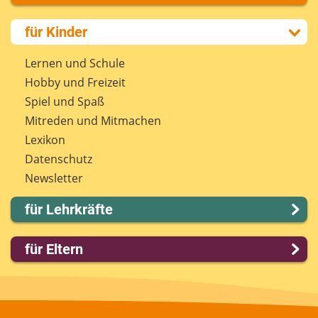
Über uns
für Kinder
Presse
Kontakt
Lernen und Schule
Impressum
Hobby und Freizeit
Internet-ABC Sitemap
Spiel und Spaß
Barrierefreiheit
Mitreden und Mitmachen
Länderprojekte
Lexikon
Datenschutz
Newsletter
für Lehrkräfte
Lernmodule
für Eltern
Unterrichts­materialien
Internet-ABC-Schule
Familie & Medien
Praxishilfen
Spieletipps & Lernsoftware
Aktuelles