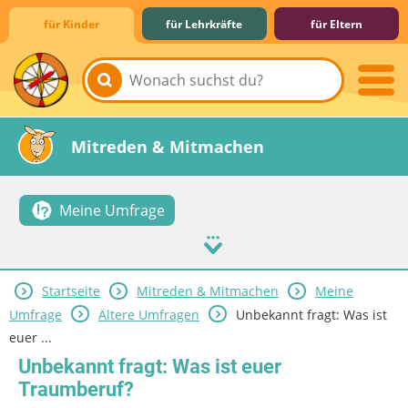
für Kinder
für Lehrkräfte
für Eltern
Lernen & Schule
Hobby & Freizeit
Spiel & Spaß
Mitreden & Mitmachen
Meine Umfrage
Startseite
Mitreden & Mitmachen
Meine
Umfrage
Ältere Umfragen
Unbekannt fragt: Was ist
euer ...
Unbekannt fragt: Was ist euer
Traumberuf?