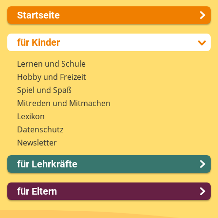
Startseite
Über uns
für Kinder
Presse
Kontakt
Lernen und Schule
Impressum
Hobby und Freizeit
Internet-ABC Sitemap
Spiel und Spaß
Barrierefreiheit
Mitreden und Mitmachen
Länderprojekte
Lexikon
Datenschutz
Newsletter
für Lehrkräfte
Lernmodule
für Eltern
Unterrichts­materialien
Internet-ABC-Schule
Familie & Medien