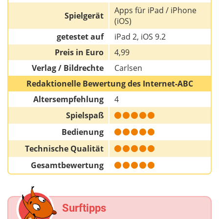
Apps für iPad / iPhone
Spielgerät
(iOS)
getestet auf
iPad 2, iOS 9.2
Preis in Euro
4,99
Verlag / Bildrechte
Carlsen
Redaktionelle Bewertung des Internet-ABC
Altersempfehlung
4
Spielspaß
Bedienung
Technische Qualität
Gesamtbewertung
Surftipps