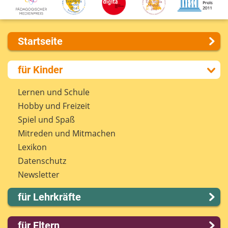
Startseite
Über uns
für Kinder
Presse
Kontakt
Lernen und Schule
Impressum
Hobby und Freizeit
Internet-ABC Sitemap
Spiel und Spaß
Barrierefreiheit
Mitreden und Mitmachen
Länderprojekte
Lexikon
Datenschutz
Newsletter
für Lehrkräfte
Lernmodule
für Eltern