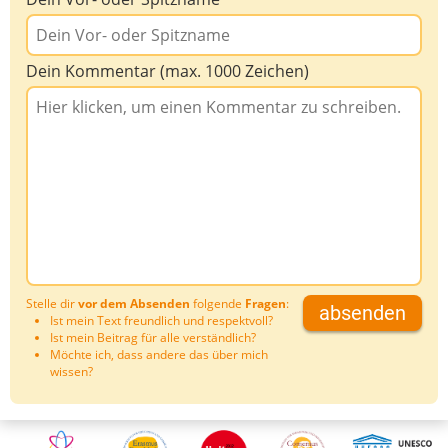
Dein Kommentar (max. 1000 Zeichen)
Stelle dir
vor dem Absenden
folgende
Fragen
:
absenden
Ist mein Text freundlich und respektvoll?
Ist mein Beitrag für alle verständlich?
Möchte ich, dass andere das über mich
wissen?