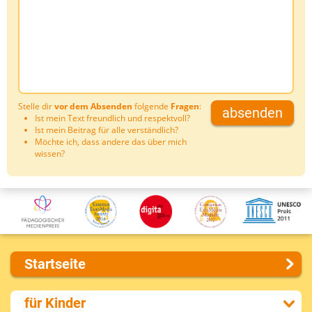
Stelle dir
vor dem Absenden
folgende
Fragen
:
absenden
Ist mein Text freundlich und respektvoll?
Ist mein Beitrag für alle verständlich?
Möchte ich, dass andere das über mich
wissen?
Startseite
Über uns
für Kinder