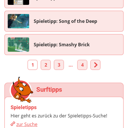
Spieletipp: Song of the Deep
Spieletipp: Smashy Brick
1
2
3
...
4
Surftipps
Spieletipps
Hier geht es zurück zu der Spieletipps-Suche!
zur Suche