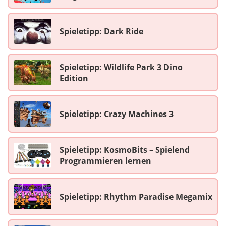
Spieletipp: Dark Ride
Spieletipp: Wildlife Park 3 Dino
Edition
Spieletipp: Crazy Machines 3
Spieletipp: KosmoBits – Spielend
Programmieren lernen
Spieletipp: Rhythm Paradise Megamix