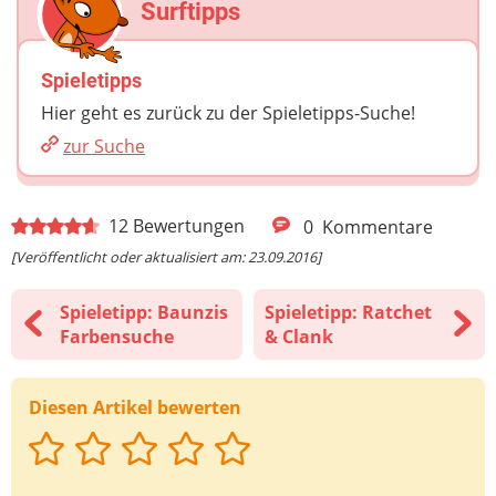
Surftipps
Spieletipps
Hier geht es zurück zu der Spieletipps-Suche!
zur Suche
12
Bewertungen
0
Kommentare
[Veröffentlicht oder aktualisiert am: 23.09.2016]
Spieletipp: Baunzis
Spieletipp: Ratchet
Farbensuche
& Clank
Diesen Artikel bewerten