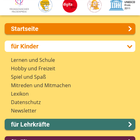
Startseite
Über uns
für Kinder
Presse
Kontakt
Lernen und Schule
Impressum
Hobby und Freizeit
Internet-ABC Sitemap
Spiel und Spaß
Barrierefreiheit
Mitreden und Mitmachen
Länderprojekte
Lexikon
Datenschutz
Newsletter
für Lehrkräfte
Lernmodule