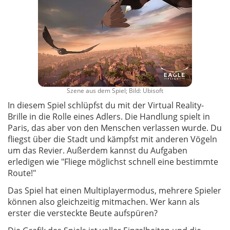
Szene aus dem Spiel; Bild: Ubisoft
In diesem Spiel schlüpfst du mit der Virtual Reality-
Brille in die Rolle eines Adlers. Die Handlung spielt in
Paris, das aber von den Menschen verlassen wurde. Du
fliegst über die Stadt und kämpfst mit anderen Vögeln
um das Revier. Außerdem kannst du Aufgaben
erledigen wie "Fliege möglichst schnell eine bestimmte
Route!"
Das Spiel hat einen Multiplayermodus, mehrere Spieler
können also gleichzeitig mitmachen. Wer kann als
erster die versteckte Beute aufspüren?