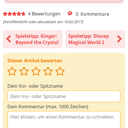
4
Bewertungen
0
Kommentare
[Veröffentlicht oder aktualisiert am: 10.02.2017]
Spieletipp: Ginger:
Spieletipp: Disney
Beyond the Crystal
Magical World 2
Diesen Artikel bewerten
Dein Vor- oder Spitzname
Dein Kommentar (max. 1000 Zeichen)