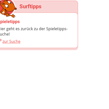
Surftipps
pieletipps
ier geht es zurück zu der Spieletipps-
uche!
zur Suche