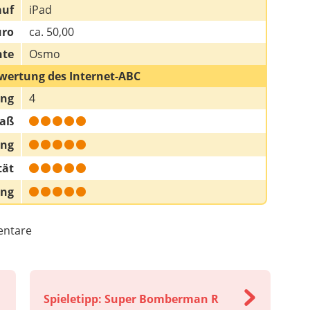
auf
iPad
uro
ca. 50,00
hte
Osmo
wertung des Internet-ABC
ung
4
paß
ung
tät
ung
ntare
Spieletipp: Super Bomberman R