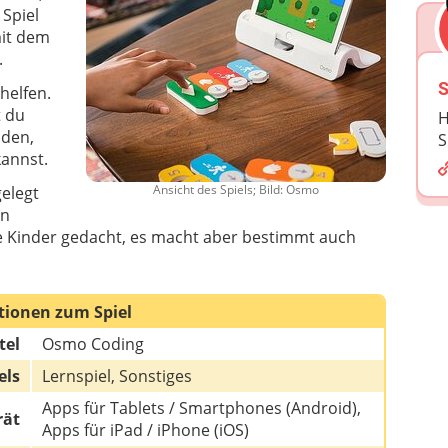
 Spiel
it dem
.
S
helfen.
 du
H
nden,
S
annst.
Ansicht des Spiels; Bild: Osmo
gelegt
en
ere Kinder gedacht, es macht aber bestimmt auch
tionen zum Spiel
tel
Osmo Coding
els
Lernspiel, Sonstiges
Apps für Tablets / Smartphones (Android),
rät
Apps für iPad / iPhone (iOS)