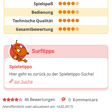
Spielspaß
Bedienung
Technische Qualität
Gesamtbewertung
Surftipps
Spieletipps
Hier geht es zurück zu der Spieletipps-Suche!
zur Suche
46
Bewertungen
0
Kommentare
[Veröffentlicht oder aktualisiert am: 14.02.2017]