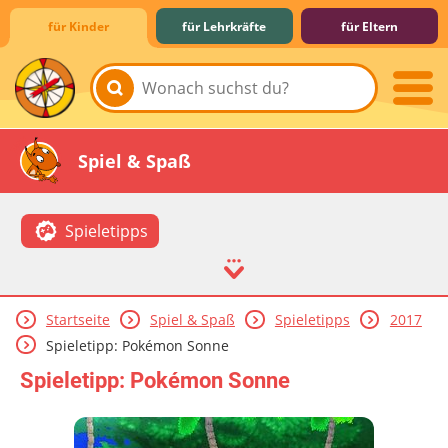
für Kinder
für Lehrkräfte
für Eltern
Lernen & Schule
Hobby & Freizeit
Spiel & Spaß
Spieletipps
Startseite
Spiel & Spaß
Spieletipps
2017
Mitreden & Mitmachen
Spieletipp: Pokémon Sonne
Spieletipp: Pokémon Sonne