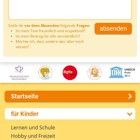
Stelle dir
vor dem Absenden
folgende
Fragen
:
absenden
Ist mein Text freundlich und respektvoll?
Ist mein Beitrag für alle verständlich?
Möchte ich, dass andere das über mich
wissen?
Startseite
Über uns
für Kinder
Presse
Kontakt
Lernen und Schule
Impressum
Hobby und Freizeit