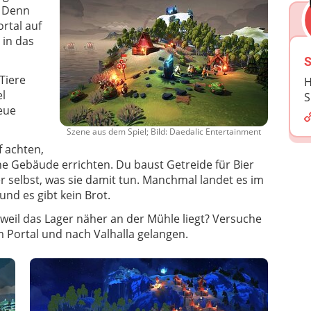
. Denn
rtal auf
 in das
S
Tiere
H
l
S
neue
Szene aus dem Spiel; Bild: Daedalic Entertainment
 achten,
ine Gebäude errichten. Du baust Getreide für Bier
r selbst, was sie damit tun. Manchmal landet es im
und es gibt kein Brot.
 weil das Lager näher an der Mühle liegt? Versuche
um Portal und nach Valhalla gelangen.