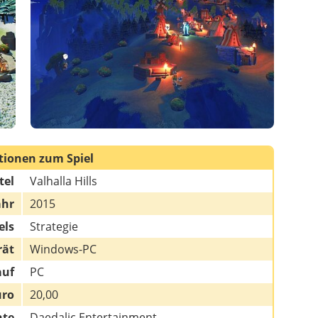
tionen zum Spiel
tel
Valhalla Hills
ahr
2015
els
Strategie
rät
Windows-PC
auf
PC
uro
20,00
hte
Daedalic Entertainment