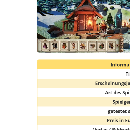
Informa
Ti
Erscheinungsj
Art des Spi
Spielge
getestet 
Preis in E
Verlag / Bildrec