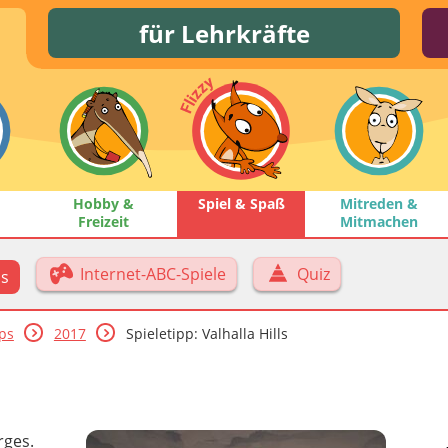
für Lehrkräfte
Hobby &
Spiel & Spaß
Mitreden &
Freizeit
Mitmachen
Internet-ABC-Spiele
Quiz
ps
pps
2017
Spieletipp: Valhalla Hills
rges.