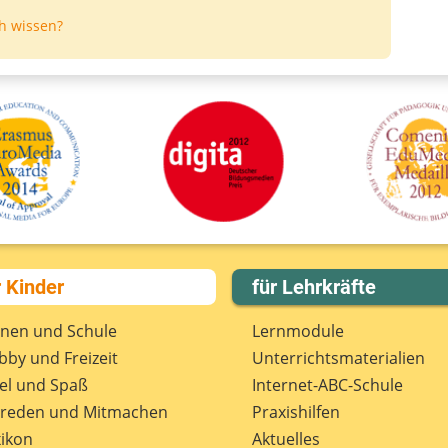
h wissen?
r Kinder
für Lehrkräfte
rnen und Schule
Lernmodule
by und Freizeit
Unterrichts­materialien
el und Spaß
Internet-ABC-Schule
treden und Mitmachen
Praxishilfen
ikon
Aktuelles