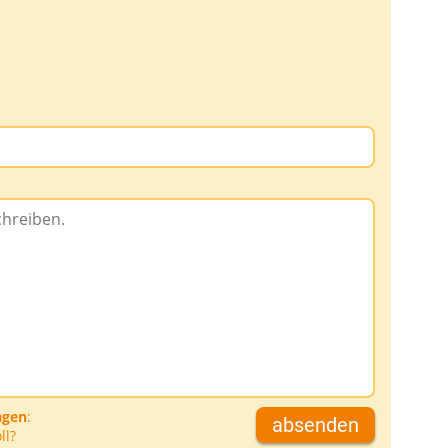
agen
:
absenden
ll?