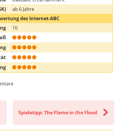
SK)
ab 6 Jahre
wertung des Internet-ABC
ung
10
paß
ung
tät
ung
ntare
Spieletipp: The Flame in the Flood