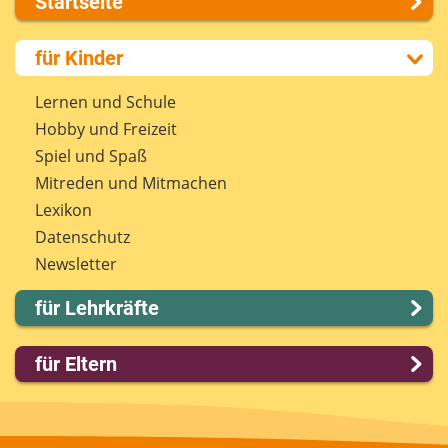
Startseite
Über uns
für Kinder
Presse
Kontakt
Lernen und Schule
Impressum
Hobby und Freizeit
Internet-ABC Sitemap
Spiel und Spaß
Barrierefreiheit
Mitreden und Mitmachen
Länderprojekte
Lexikon
Datenschutz
Newsletter
für Lehrkräfte
Lernmodule
für Eltern
Unterrichts­materialien
Internet-ABC-Schule
Familie & Medien
Praxishilfen
Spieletipps & Lernsoftware