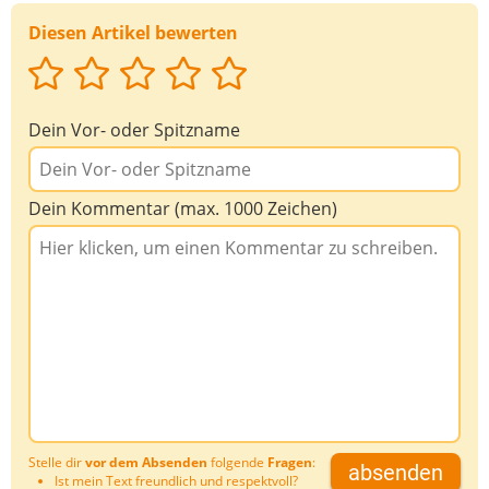
Diesen Artikel bewerten
Dein Vor- oder Spitzname
Dein Kommentar (max. 1000 Zeichen)
Stelle dir
vor dem Absenden
folgende
Fragen
:
absenden
Ist mein Text freundlich und respektvoll?