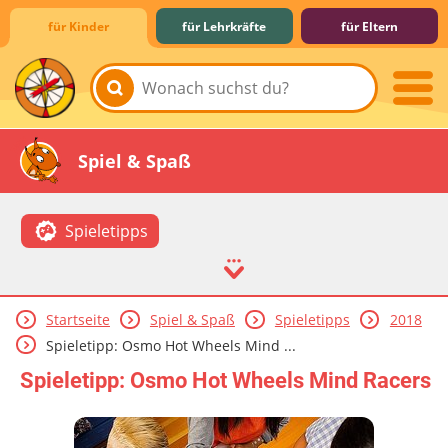
für Kinder
für Lehrkräfte
für Eltern
Lernen & Schule
Hobby & Freizeit
Spiel & Spaß
Spieletipps
Startseite
Spiel & Spaß
Spieletipps
2018
Mitreden & Mitmachen
Spieletipp: Osmo Hot Wheels Mind ...
Spieletipp: Osmo Hot Wheels Mind Racers