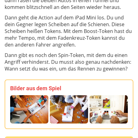
dann rasen die beiden Autos in einen Tunnel und
kommen blitzschnell an den Seiten wieder heraus.
Dann geht die Action auf dem iPad Mini los. Du und
dein Gegner legen Scheiben auf die Schienen. Diese
Scheiben heißen Tokens. Mit dem Boost-Token hast du
mehr Tempo, mit dem Fadenkreuz-Token kannst du
den anderen Fahrer angreifen.
Dann gibt es noch den Spin-Token, mit dem du einen
Angriff verhinderst. Du musst also genau nachdenken:
Wann setzt du was ein, um das Rennen zu gewinnen?
Bilder aus dem Spiel