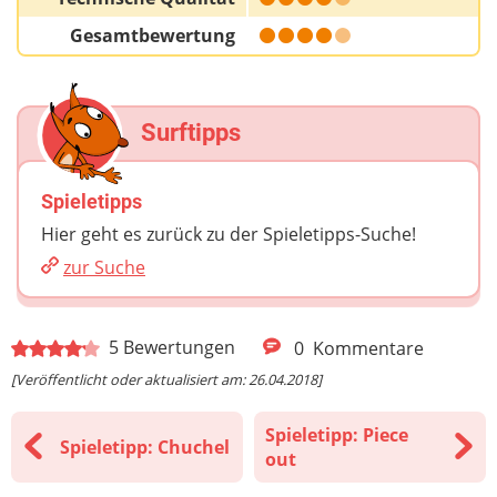
Gesamtbewertung
Surftipps
Spieletipps
Hier geht es zurück zu der Spieletipps-Suche!
zur Suche
5
Bewertungen
0
Kommentare
[Veröffentlicht oder aktualisiert am: 26.04.2018]
Spieletipp: Piece
Spieletipp: Chuchel
out