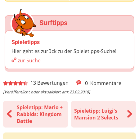
Surftipps
Spieletipps
Hier geht es zurück zu der Spieletipps-Suche!
zur Suche
13
Bewertungen
0
Kommentare
[Veröffentlicht oder aktualisiert am: 23.02.2018]
Spieletipp: Mario +
Spieletipp: Luigi's
Rabbids: Kingdom
Mansion 2 Selects
Battle