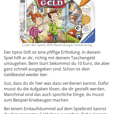
Cover des Spiels; Bild: Ravensburger Spieleverlag
Der tiptoi-Stift ist eine pfiffige Erfindung. In diesem
Spiel hilft er dir, richtig mit deinem Taschengeld
umzugehen. Beim Start bekommst du 10 Euro, die aber
ganz schnell ausgegeben sind. Schon ist dein
Geldbeutel wieder leer.
Gut, dass du dir hier was dazu verdienen kannst. Dafür
musst du die Aufgaben lösen, die dir gestellt werden.
Manchmal sind das auch sportliche Dinge, du musst
zum Beispiel Kniebeugen machen.
Bei einem Einkaufsbummel auf dem Spielbrett kannst