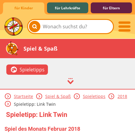
für Kinder
für Lehrkräfte
für Eltern
Lernen & Schule
Hobby & Freizeit
Spiel & Spaß
Spieletipps
Startseite
Spiel & Spaß
Spieletipps
2018
Mitreden & Mitmachen
Spieletipp: Link Twin
Spieletipp: Link Twin
Spiel des Monats Februar 2018