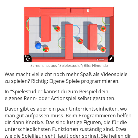
Screenshot aus "Spielestudio"; Bild: Nintendo
Was macht vielleicht noch mehr Spaß als Videospiele
zu spielen? Richtig: Eigene Spiele programmieren.
In "Spielestudio" kannst du zum Beispiel dein
eigenes Renn- oder Actionspiel selbst gestalten.
Davor gibt es aber ein paar Unterrichtseinheiten, wo
man gut aufpassen muss. Beim Programmieren helfen
dir dann Knotixe. Das sind lustige Figuren, die für die
unterschiedlichsten Funktionen zuständig sind. Etwa
wie die Spielfigur geht, läuft oder springt. Sie helfen dir