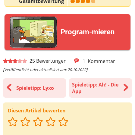
Gesamtbewertung
Program-mieren
25
Bewertungen
1
Kommentar
[Veröffentlicht oder aktualisiert am: 20.10.2022]
Spieletipp: Ah! - Die
Spieletipp: Lyxo
App
Diesen Artikel bewerten