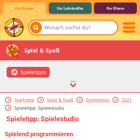
für Kinder
für Lehrkräfte
für Eltern
Lernen & Schule
Hobby & Freizeit
Spiel & Spaß
Spieletipps
Startseite
Spiel & Spaß
Spieletipps
2021
Mitreden & Mitmachen
Spieletipp: Spielestudio
Spieletipp: Spielestudio
Spielend programmieren