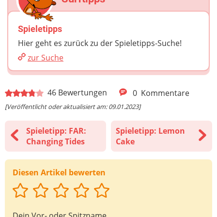
Spieletipps
Hier geht es zurück zu der Spieletipps-Suche!
zur Suche
46
Bewertungen
0
Kommentare
[Veröffentlicht oder aktualisiert am: 09.01.2023]
Spieletipp: FAR:
Spieletipp: Lemon
Changing Tides
Cake
Diesen Artikel bewerten
Dein Vor- oder Spitzname