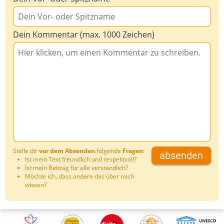
Dein Kommentar (max. 1000 Zeichen)
Stelle dir
vor dem Absenden
folgende
Fragen
:
absenden
Ist mein Text freundlich und respektvoll?
Ist mein Beitrag für alle verständlich?
Möchte ich, dass andere das über mich
wissen?