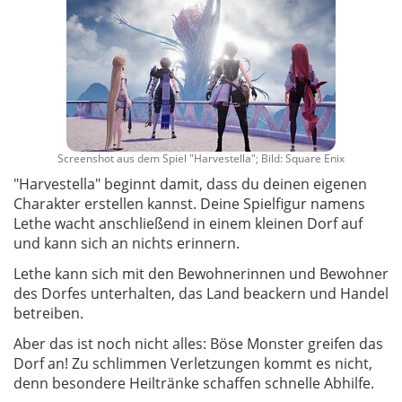
Screenshot aus dem Spiel "Harvestella"; Bild: Square Enix
"Harvestella" beginnt damit, dass du deinen eigenen
Charakter erstellen kannst. Deine Spielfigur namens
Lethe wacht anschließend in einem kleinen Dorf auf
und kann sich an nichts erinnern.
Lethe kann sich mit den Bewohnerinnen und Bewohner
des Dorfes unterhalten, das Land beackern und Handel
betreiben.
Aber das ist noch nicht alles: Böse Monster greifen das
Dorf an! Zu schlimmen Verletzungen kommt es nicht,
denn besondere Heiltränke schaffen schnelle Abhilfe.