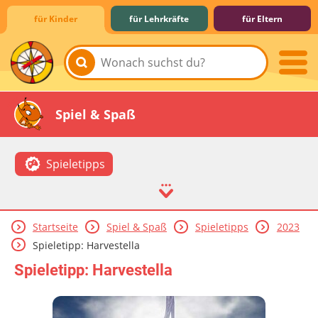
für Kinder
für Lehrkräfte
für Eltern
Lernen & Schule
Hobby & Freizeit
Spiel & Spaß
Spieletipps
Startseite
Spiel & Spaß
Spieletipps
2023
Mitreden & Mitmachen
Spieletipp: Harvestella
Spieletipp: Harvestella