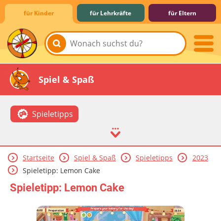
für Kinder
für Lehrkräfte
für Eltern
Lernen & Schule
Hobby & Freizeit
Spiel & Spaß
Spieletipps
Startseite
Spiel & Spaß
Spieletipps
2023
Mitreden & Mitmachen
Spieletipp: Lemon Cake
Spieletipp: Lemon Cake