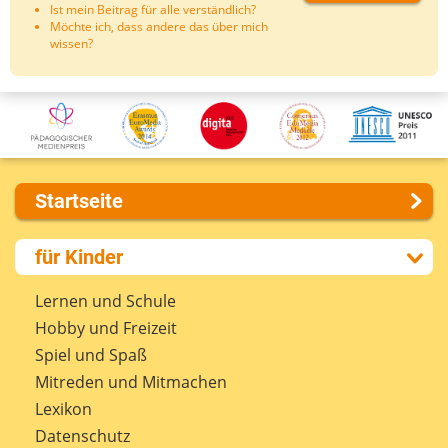
Ist mein Beitrag für alle verständlich?
Möchte ich, dass andere das über mich
wissen?
Startseite
Über uns
für Kinder
Presse
Kontakt
Lernen und Schule
Impressum
Hobby und Freizeit
Internet-ABC Sitemap
Spiel und Spaß
Barrierefreiheit
Mitreden und Mitmachen
Länderprojekte
Lexikon
Datenschutz