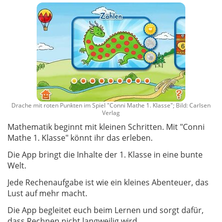
Drache mit roten Punkten im Spiel "Conni Mathe 1. Klasse"; Bild: Carlsen
Verlag
Mathematik beginnt mit kleinen Schritten. Mit "Conni
Mathe 1. Klasse" könnt ihr das erleben.
Die App bringt die Inhalte der 1. Klasse in eine bunte
Welt.
Jede Rechenaufgabe ist wie ein kleines Abenteuer, das
Lust auf mehr macht.
Die App begleitet euch beim Lernen und sorgt dafür,
dass Rechnen nicht langweilig wird.