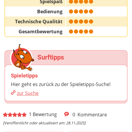
Spielspaß
Bedienung
Technische Qualität
Gesamtbewertung
Surftipps
Spieletipps
Hier geht es zurück zu der Spieletipps-Suche!
zur Suche
1
Bewertung
0
Kommentare
[Veröffentlicht oder aktualisiert am: 28.11.2025]