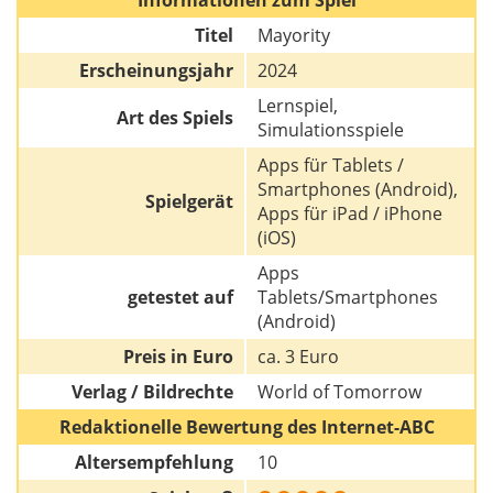
Informationen zum Spiel
Titel
Mayority
Erscheinungsjahr
2024
Lernspiel,
Art des Spiels
Simulationsspiele
Apps für Tablets /
Smartphones (Android),
Spielgerät
Apps für iPad / iPhone
(iOS)
Apps
getestet auf
Tablets/Smartphones
(Android)
Preis in Euro
ca. 3 Euro
Verlag / Bildrechte
World of Tomorrow
Redaktionelle Bewertung des Internet-ABC
Altersempfehlung
10