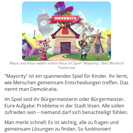
Maus und Hase neben einem Haus im Spiel "Mayority"; Bild: World of
Tomorrow
"Mayority" ist ein spannendes Spiel für Kinder. Ihr lernt,
wie Menschen gemeinsam Entscheidungen treffen. Das
nennt man Demokratie.
Im Spiel seid ihr Bürgermeisterin oder Bürgermeister.
Eure Aufgabe: Probleme in der Stadt lösen. Alle sollen
zufrieden sein – niemand darf sich benachteiligt fühlen.
Man merkt schnell: Es ist wichtig, alle zu fragen und
gemeinsam Lösungen zu finden. So funktioniert