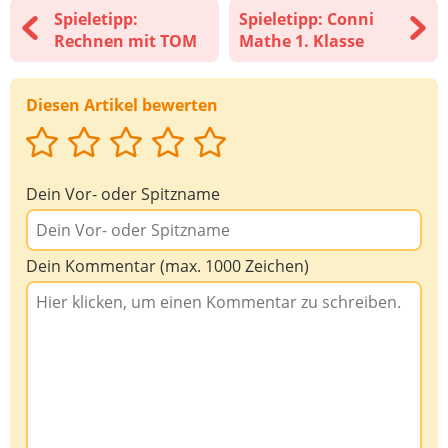
Spieletipp:
Spieletipp: Conni
Rechnen mit TOM
Mathe 1. Klasse
Diesen Artikel bewerten
Dein Vor- oder Spitzname
Dein Kommentar (max. 1000 Zeichen)