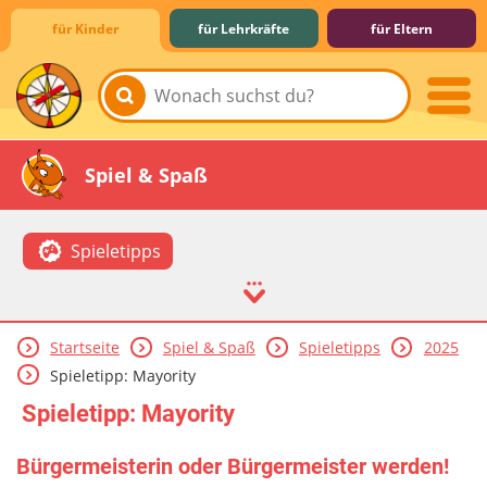
für Kinder
für Lehrkräfte
für Eltern
Lernen & Schule
Hobby & Freizeit
Spiel & Spaß
Spieletipps
Startseite
Spiel & Spaß
Spieletipps
2025
Mitreden & Mitmachen
Spieletipp: Mayority
Spieletipp: Mayority
Bürgermeisterin oder Bürgermeister werden!