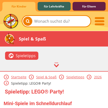
für Kinder
für Lehrkräfte
für Eltern
Lernen & Schule
Hobby & Freizeit
Spiel & Spaß
Spieletipps
Startseite
Spiel & Spaß
Spieletipps
2026
Mitreden & Mitmachen
Spieletipp: LEGO® Party!
Spieletipp: LEGO® Party!
Mini-Spiele im Schnelldurchlauf