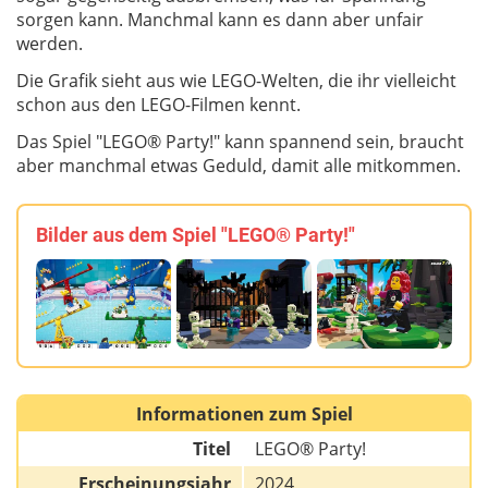
sorgen kann. Manchmal kann es dann aber unfair
werden.
Die Grafik sieht aus wie LEGO-Welten, die ihr vielleicht
schon aus den LEGO-Filmen kennt.
Das Spiel "LEGO® Party!" kann spannend sein, braucht
aber manchmal etwas Geduld, damit alle mitkommen.
Bilder aus dem Spiel "LEGO® Party!"
Informationen zum Spiel
Titel
LEGO® Party!
Erscheinungsjahr
2024