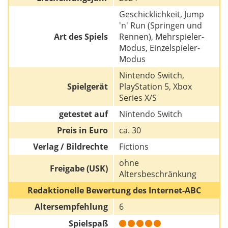
Geschicklichkeit, Jump
'n' Run (Springen und
Art des Spiels
Rennen), Mehrspieler-
Modus, Einzelspieler-
Modus
Nintendo Switch,
Spielgerät
PlayStation 5, Xbox
Series X/S
getestet auf
Nintendo Switch
Preis in Euro
ca. 30
Verlag / Bildrechte
Fictions
ohne
Freigabe (USK)
Altersbeschränkung
Redaktionelle Bewertung des Internet-ABC
Altersempfehlung
6
Spielspaß