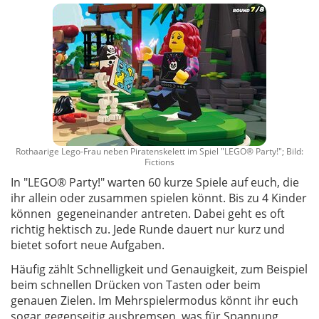
Rothaarige Lego-Frau neben Piratenskelett im Spiel "LEGO® Party!"; Bild:
Fictions
In "LEGO® Party!" warten 60 kurze Spiele auf euch, die
ihr allein oder zusammen spielen könnt. Bis zu 4 Kinder
können gegeneinander antreten. Dabei geht es oft
richtig hektisch zu. Jede Runde dauert nur kurz und
bietet sofort neue Aufgaben.
Häufig zählt Schnelligkeit und Genauigkeit, zum Beispiel
beim schnellen Drücken von Tasten oder beim
genauen Zielen. Im Mehrspielermodus könnt ihr euch
sogar gegenseitig ausbremsen, was für Spannung