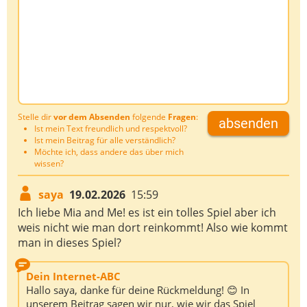
Stelle dir
vor dem Absenden
folgende
Fragen
:
absenden
Ist mein Text freundlich und respektvoll?
Ist mein Beitrag für alle verständlich?
Möchte ich, dass andere das über mich
wissen?
saya
19.02.2026
15:59
Ich liebe Mia and Me! es ist ein tolles Spiel aber ich
weis nicht wie man dort reinkommt! Also wie kommt
man in dieses Spiel?
Dein Internet-ABC
Hallo saya, danke für deine Rückmeldung! 😊 In
unserem Beitrag sagen wir nur, wie wir das Spiel