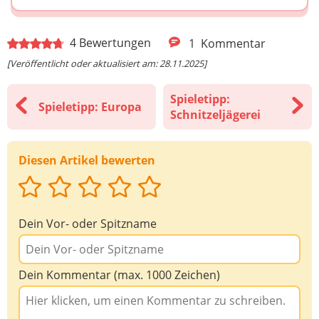
4
Bewertungen
1
Kommentar
[Veröffentlicht oder aktualisiert am: 28.11.2025]
Spieletipp:
Spieletipp: Europa
Schnitzeljägerei
Diesen Artikel bewerten
Dein Vor- oder Spitzname
Dein Kommentar (max. 1000 Zeichen)