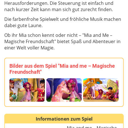
Herausforderungen. Die Steuerung ist einfach und
nach kurzer Zeit kann man sich gut zurecht finden.
Die farbenfrohe Spielwelt und fröhliche Musik machen
dabei gute Laune.
Ob ihr Mia schon kennt oder nicht – "Mia and Me –
Magische Freundschaft" bietet Spaß und Abenteuer in
einer Welt voller Magie.
Bilder aus dem Spiel "Mia and me – Magische
Freundschaft"
Informationen zum Spiel