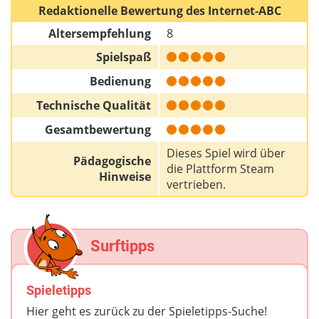
Redaktionelle Bewertung des Internet-ABC
Altersempfehlung
8
Spielspaß
Bedienung
Technische Qualität
Gesamtbewertung
Dieses Spiel wird über
Pädagogische
die Plattform Steam
Hinweise
vertrieben.
Surftipps
Spieletipps
Hier geht es zurück zu der Spieletipps-Suche!