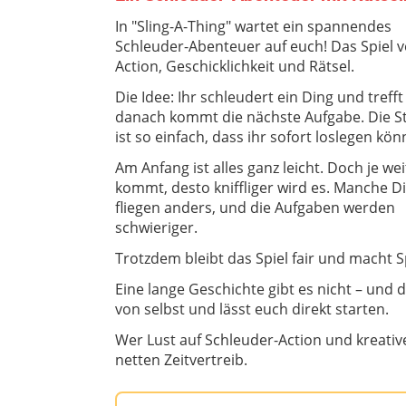
In "Sling-A-Thing" wartet ein spannendes
Schleuder-Abenteuer auf euch! Das Spiel 
Action, Geschicklichkeit und Rätsel.
Die Idee: Ihr schleudert ein Ding und trefft 
danach kommt die nächste Aufgabe. Die 
ist so einfach, dass ihr sofort loslegen kön
Am Anfang ist alles ganz leicht. Doch je wei
kommt, desto kniffliger wird es. Manche D
fliegen anders, und die Aufgaben werden
schwieriger.
Trotzdem bleibt das Spiel fair und macht S
Eine lange Geschichte gibt es nicht – und da
von selbst und lässt euch direkt starten.
Wer Lust auf Schleuder-Action und kreative
netten Zeitvertreib.