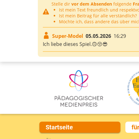
Stelle dir
vor dem Absenden
folgende
Fr
Ist mein Text freundlich und respektvo
Ist mein Beitrag für alle verständlich?
Möchte ich, dass andere das über mic
Super-Model
05.05.2026
16:29
Ich liebe dieses Spiel.🙃😚😎
Startseite
fü