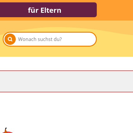
für Eltern