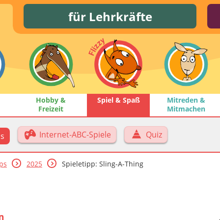
für Lehrkräfte
Hobby &
Spiel & Spaß
Mitreden &
Freizeit
Mitmachen
Internet-ABC-Spiele
Quiz
ps
pps
2025
Spieletipp: Sling-A-Thing
n