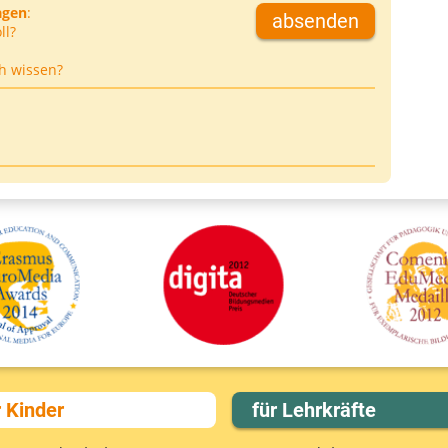
agen
:
absenden
ll?
h wissen?
r Kinder
für Lehrkräfte