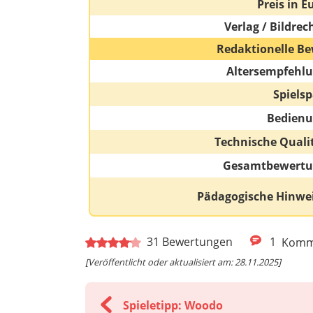
Preis in E
Verlag / Bildrec
Redaktionelle Be
Altersempfehl
Spiels
Bedien
Technische Quali
Gesamtbewert
Pädagogische Hinwe
31
Bewertungen
1
Komm
[Veröffentlicht oder aktualisiert am: 28.11.2025]
Spieletipp: Woodo