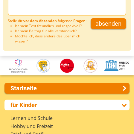
Stelle dir
vor dem Absenden
folgende
Fragen
:
absenden
Ist mein Text freundlich und respektvoll?
Ist mein Beitrag für alle verständlich?
Möchte ich, dass andere das über mich
wissen?
Startseite
Über uns
für Kinder
Presse
Kontakt
Lernen und Schule
Impressum
Hobby und Freizeit
Internet-ABC Sitemap