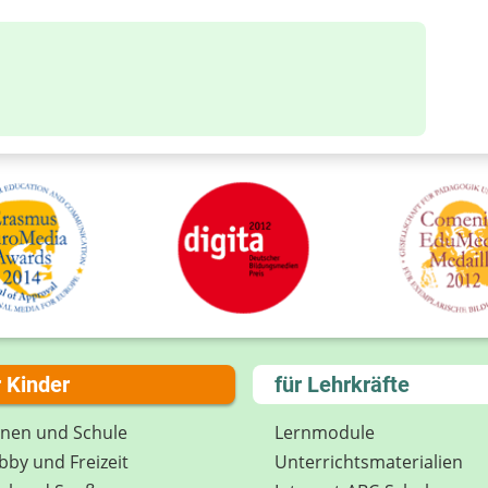
r Kinder
für Lehrkräfte
rnen und Schule
Lernmodule
by und Freizeit
Unterrichts­materialien