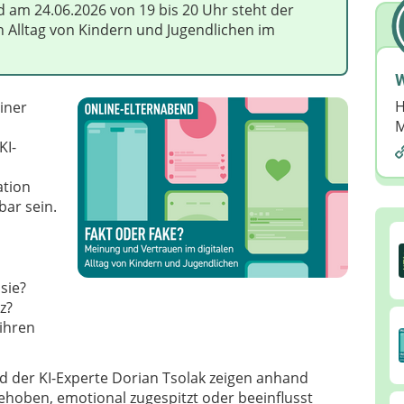
 am 24.06.2026 von 19 bis 20 Uhr steht der
 Alltag von Kindern und Jugendlichen im
W
H
iner
M
KI-
ation
bar sein.
sie?
z?
ihren
der KI-Experte Dorian Tsolak zeigen anhand
gehoben, emotional zugespitzt oder beeinflusst