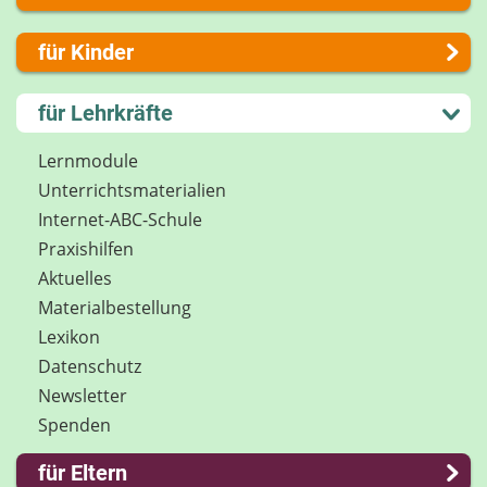
Über uns
für Kinder
Presse
Kontakt
Lernen und Schule
für Lehrkräfte
Impressum
Hobby und Freizeit
Internet-ABC Sitemap
Spiel und Spaß
Lernmodule
Barrierefreiheit
Mitreden und Mitmachen
Unterrichts­materialien
Länderprojekte
Lexikon
Internet-ABC-Schule
Datenschutz
Praxishilfen
Newsletter
Aktuelles
Materialbestellung
Lexikon
Datenschutz
Newsletter
Spenden
für Eltern