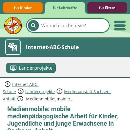
für Kinder
für Lehrkräfte
für Eltern
Lernmodule
Unterrichts­materialien
Internet-ABC-Schule
Länderprojekte
Internet-ABC-
Praxishilfen
Aktuelles
Schule
Länderprojekte
Medienanstalt Sachsen-
Anhalt
Medienmobile: mobile ...
Medienmobile: mobile
medienpädagogische Arbeit für Kinder,
Jugendliche und junge Erwachsene in