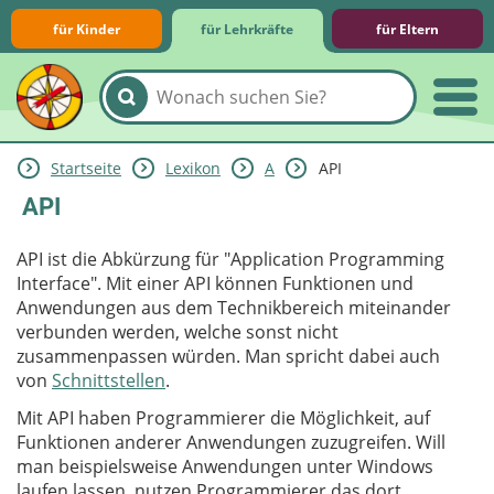
für Kinder
für Lehrkräfte
für Eltern
Startseite
Lexikon
A
API
Lernmodule
Unterrichts­materialien
Internet-ABC-Schule
Praxishilfen
Aktuelles
API
API ist die Abkürzung für "Application Programming
Interface". Mit einer API können Funktionen und
Anwendungen aus dem Technikbereich miteinander
verbunden werden, welche sonst nicht
zusammenpassen würden. Man spricht dabei auch
von
Schnittstellen
.
Mit API haben Programmierer die Möglichkeit, auf
Funktionen anderer Anwendungen zuzugreifen. Will
man beispielsweise Anwendungen unter Windows
laufen lassen, nutzen Programmierer das dort