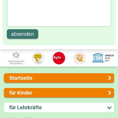
absenden
Startseite
Über uns
für Kinder
Presse
Kontakt
Lernen und Schule
für Lehrkräfte
Impressum
Hobby und Freizeit