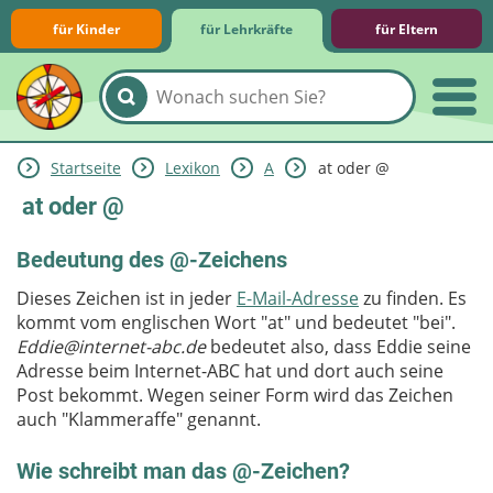
für Kinder
für Lehrkräfte
für Eltern
Startseite
Lexikon
A
at oder @
Lernmodule
Unterrichts­materialien
Internet-ABC-Schule
Praxishilfen
Aktuelles
at oder @
Bedeutung des @-Zeichens
Dieses Zeichen ist in jeder
E-Mail-Adresse
zu finden. Es
kommt vom englischen Wort "at" und bedeutet "bei".
Eddie@internet-abc.de
bedeutet also, dass Eddie seine
Adresse beim Internet-ABC hat und dort auch seine
Post bekommt. Wegen seiner Form wird das Zeichen
auch "Klammeraffe" genannt.
Wie schreibt man das @-Zeichen?