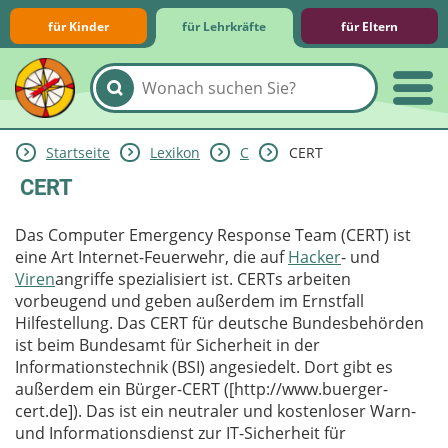
für Kinder
für Lehrkräfte
für Eltern
Startseite
Lexikon
C
CERT
Lernmodule
Unterrichts­materialien
Internet-ABC-Schule
Praxishilfen
Aktuelles
CERT
Das Computer Emergency Response Team (CERT) ist
eine Art Internet-Feuerwehr, die auf
Hacker
- und
Viren
angriffe spezialisiert ist. CERTs arbeiten
vorbeugend und geben außerdem im Ernstfall
Hilfestellung. Das CERT für deutsche Bundesbehörden
ist beim Bundesamt für Sicherheit in der
Informationstechnik (BSI) angesiedelt. Dort gibt es
außerdem ein Bürger-CERT ([http://www.buerger-
cert.de]). Das ist ein neutraler und kostenloser Warn-
und Informationsdienst zur IT-Sicherheit für